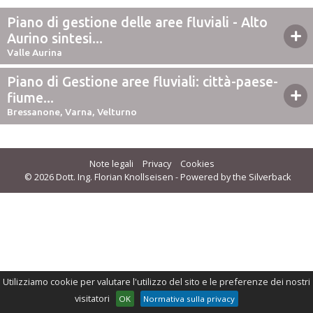
Piano di gestione delle aree fluviali - Alto
Aurino sintesi...
Valle Aurina
Piano di Gestione aree fluviali: città-paese-
fiume...
Bressanone, Varna, Velturno
Note legali
Privacy
Cookies
© 2026 Dott. Ing. Florian Knollseisen - Powered by the
Silverback
Utilizziamo cookie per valutare l'utilizzo del sito e le preferenze dei nostri
Bacini idrografici alpini adempiono varie funzioni
visitatori
OK
Normativa sulla privacy
economiche, ecologiche e sociali. Servono per la